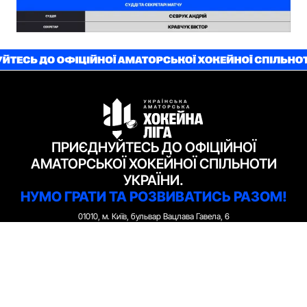
ПРИЄДНУЙТЕСЬ ДО ОФІЦІЙНОЇ
АМАТОРСЬКОЇ ХОКЕЙНОЇ СПІЛЬНОТИ
УКРАЇНИ.
НУМО ГРАТИ ТА РОЗВИВАТИСЬ РАЗОМ!
01010, м. Київ, бульвар Вацлава Гавела, 6
contact@uahl.org
МИ У СОЦМЕРЕЖАХ
Генеральний партнер – компанія Innovecs
За підтримки Федерації Хокею України
Політика Конфіденційності
Політика Cookie