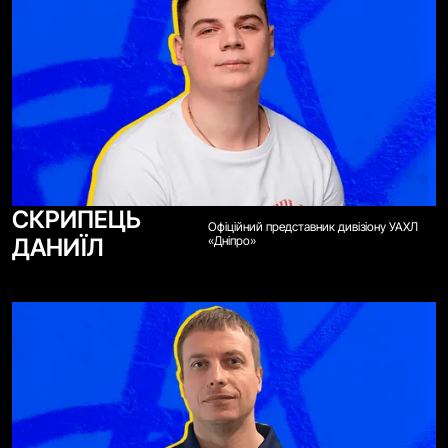
СКРИПЕЦЬ
Офіційний представник дивізіону УАХЛ
ДАНИЇЛ
«Дніпро»