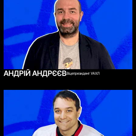
АНДРІЙ АНДРЄЄВ
Віцепрезидент УАХЛ