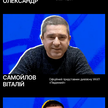
ОЛЕКСАНДР
САМОЙЛОВ
Офіційний представник дивізіону УАХЛ
ВІТАЛІЙ
«Південний»