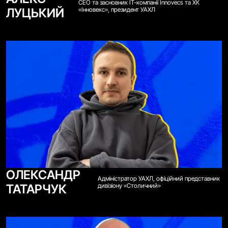
СЕО та засновник ІТ-компанії Innovecs та ХК
ЛУЦЬКИЙ
«Інновекс», президент УАХЛ
ОЛЕКСАНДР
Адміністратор УАХЛ, офіційний представник
ТАТАРЧУК
дивізіону «Столичний»